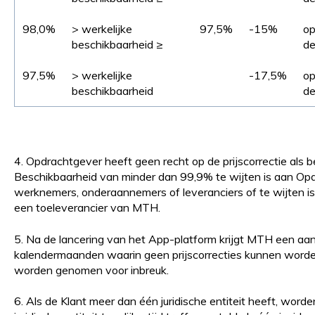
98,0%
> werkelijke
97,5%
-15%
op
beschikbaarheid ≥
de
97,5%
> werkelijke
-17,5%
op
beschikbaarheid
de
4. Opdrachtgever heeft geen recht op de prijscorrectie als be
Beschikbaarheid van minder dan 99,9% te wijten is aan Opd
werknemers, onderaannemers of leveranciers of te wijten 
een toeleverancier van MTH.
5. Na de lancering van het App-platform krijgt MTH een aa
kalendermaanden waarin geen prijscorrecties kunnen worde
worden genomen voor inbreuk.
6. Als de Klant meer dan één juridische entiteit heeft, word