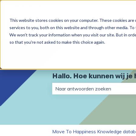
Nederlands
Submenu tonen voor vertalingen
This website stores cookies on your computer. These cookies are 
services to you, both on this website and through other media. To 
We won't track your information when you visit our site. But in orde
so that you're not asked to make this choice again.
Hallo. Hoe kunnen wij je
Er zijn geen suggesties want het zo
Move To Happiness Knowledge datab