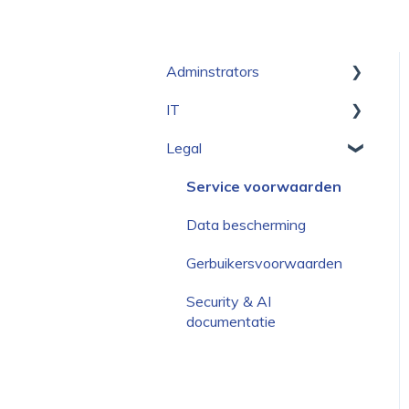
Adminstrators
IT
Onboarding
Legal
Communicatie
Setup
Eigen content toevoegen
Service voorwaarden
Eigen portal structuur
Data bescherming
maken
Gerbuikersvoorwaarden
Security & AI
documentatie