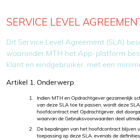
SERVICE LEVEL AGREEMEN
Dit Service Level Agreement (SLA) bes
waaronder MTH het App-platform besc
klant en eindgebruiker, met een minim
Artikel 1. Onderwerp
Indien MTH en Opdrachtgever gezamenlijk schr
van deze SLA toe te passen, wordt deze SLA 
hoofdcontract met Opdrachtgever, dat doorgaa
waarvan de Gebruiksvoorwaarden deel uitmak
De bepalingen van het hoofdcontract blijven v
toepassing op deze SLA, evenals de definities