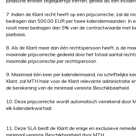
juridische entiteit tegelijkertijd treffen, geteld als één inciden
7. Indien de Klant recht heeft op een prijscorrectie, zal de m
bedragen dan 500,00 EUR per twee kalendermaanden. In elk 
nooit meer bedragen dan 5% van de contractwaarde met be
jaarbasis.
8. Als de Klant meer dan één rechtspersoon heeft, is de maxim
maximale prijscorrectie gedeeld door het totaal aantal recht
maximale prijscorrectie per rechtspersoon
9. Maximaal één keer per kalendermaand, na schriftelijke ke
Klant, zal MTH haar voor de Klant relevante administratie e
de berekening van de minimaal vereiste Beschikbaarheid.
10. Deze prijscorrectie wordt automatisch verrekend door 
elk kalenderkwartaal.
11. Deze SLA biedt de Klant de enige en exclusieve remedie
minimaal vereiste Beschikbaarheid door MTH.