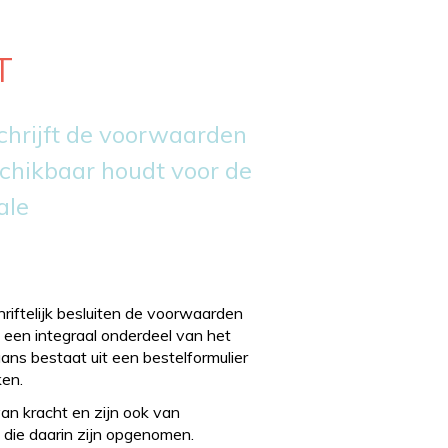
T
chrijft de voorwaarden
hikbaar houdt voor de
ale
iftelijk besluiten de voorwaarden
een integraal onderdeel van het
ns bestaat uit een bestelformulier
en.
an kracht en zijn ook van
 die daarin zijn opgenomen.