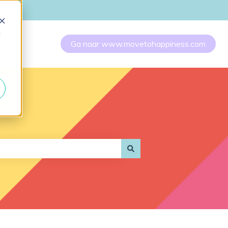
d
Ga naar www.movetohappiness.com